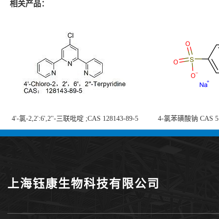
相关产品：
4'-氯-2,2':6',2''-三联吡啶 ;CAS 128143-89-5
4-氯苯磺酸钠 CAS 5138
;4'-Chloro-2,2':6',2''-terpyridine;4-
chlorobenzenesulf
氯-2,2',6',2''-四吡啶；4-氯-三联吡啶，高纯
供
度现货
上海钰康生物科技有限公司