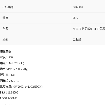
340-90-9
CAS编号
98%
纯度
别名
N-PHT-谷氨酸;PHT-谷氨酸
级别
工业级
物化数据
密度:1.566
熔点:160-162 °C(lit.)
沸点:519°Cat760mmHg
折射率:1.641
闪光点:267.7°C
比旋光度:-45°(20/D, c=1, C2H5OH)
PSA:111.98000
LOGP:0.53850