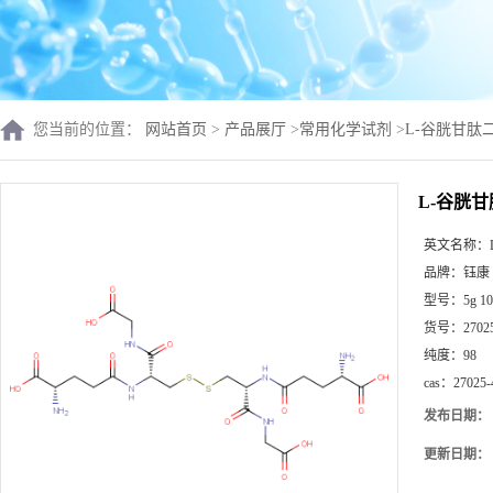
您当前的位置：
网站首页
>
产品展厅
>
常用化学试剂
>
L-谷胱甘肽二硫
L-谷胱甘肽
英文名称：
品牌：
钰康
型号：
5g 10
货号：
2702
纯度：
98
cas：
27025-
发布日期：
更新日期：