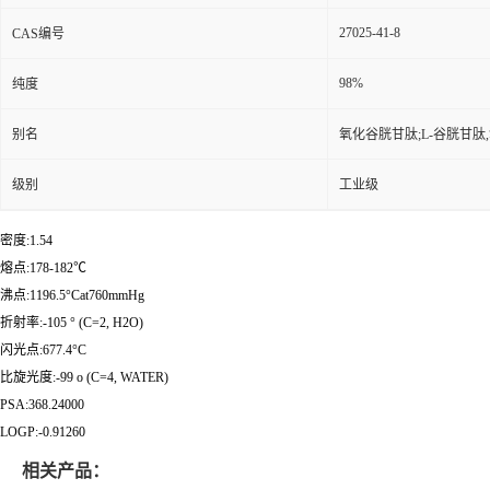
27025-41-8
CAS编号
98%
纯度
别名
氧化谷胱甘肽;L-谷胱甘肽
级别
工业级
密度:1.54
熔点:178-182℃
沸点:1196.5°Cat760mmHg
折射率:-105 ° (C=2, H2O)
闪光点:677.4°C
比旋光度:-99 o (C=4, WATER)
PSA:368.24000
LOGP:-0.91260
相关产品：