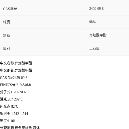
2459-09-8
CAS编号
98%
纯度
别名
异烟酸甲酯
级别
工业级
中文名称:异烟酸甲酯
中文别名:异烟酸甲酯
CAS No:2459-09-8
EINECS号:219-546-8
分子式:C7H7NO2
沸点:207-209℃
闪光点:82℃
折射率:1.512-1.514
密度:1.161
外观透明 橙色至棕色 液体