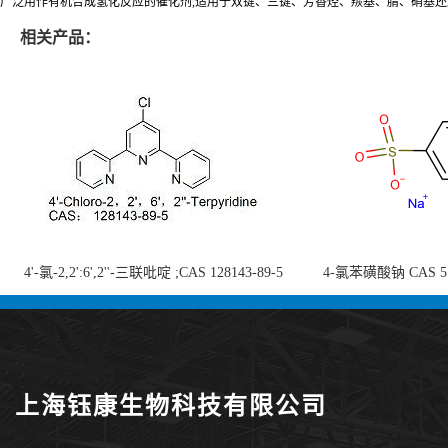
广泛用作有机合成氢化反应的催化剂,适用于双键、三键、芳香烃、羰基、腈、硝基还原作
相关产品：
4'-氯-2,2':6',2''-三联吡啶 ;CAS 128143-89-5
4-氯苯磺酸钠 CAS 5138
;4'-Chloro-2,2':6',2''-terpyridine;4-
chlorobenzenesulf
氯-2,2',6',2''-四吡啶；4-氯-三联吡啶，高纯
供
度现货
上海钰康生物科技有限公司