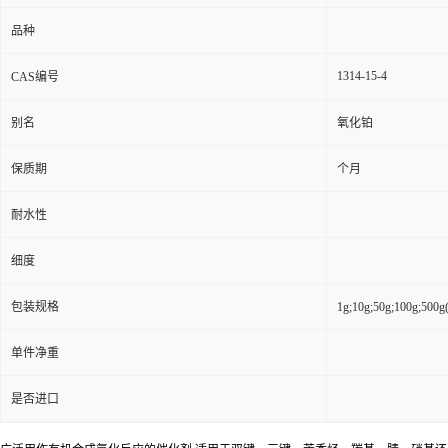
品种
1314-15-4
CAS编号
别名
氧化铂
保质期
个月
耐水性
细度
包装规格
1g;10g;50g;100g;5
单件净重
是否进口