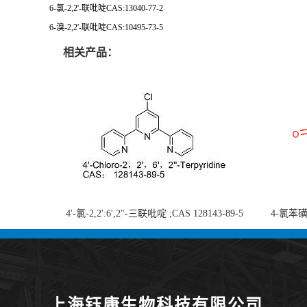
6-
氯
-2,2'-
联
吡啶CAS:13040-77-2
6-
溴
-2,2'-
联
吡啶CAS:10495-73-5
相关产品：
4'-氯-2,2':6',2''-三联吡啶 ;CAS 128143-89-5
4-氯苯磺酸
;4'-Chloro-2,2':6',2''-terpyridine;4-
chlorobe
氯-2,2',6',2''-四吡啶；4-氯-三联吡啶，高纯
度现货
上海钰康生物科技有限公司