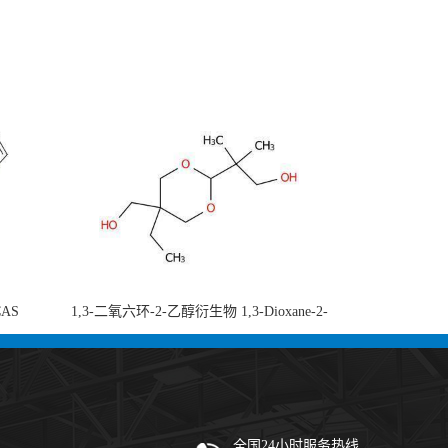
CAS
1,3-二氧六环-2-乙醇衍生物 1,3-Dioxane-2-
-di-2-
ethanol, 5-ethyl-5-(hydroxymethyl)-β,β-
 现货供应
dimethyl- (CAS 59802-10-7) 二噁烷甘醇 有
机合成中间体 - 高纯度现货
全国24小时服务热线