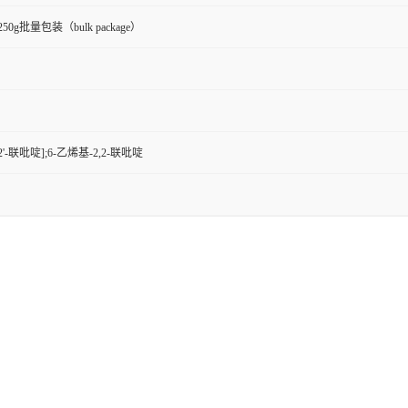
g,250g批量包装（bulk package）
,2'-联吡啶];6-乙烯基-2,2-联吡啶