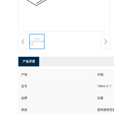
产品详请
产地
中国
79964-37-7
货号
品牌
钰康
用途
是构建高性