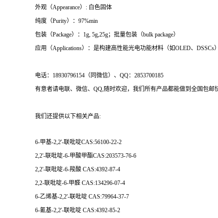
外观（Appearance）: 白色固体
纯度（Purity）：97%min
包装（Package）：1g, 5g,25g；批量包装（bulk package）
应用（Applications）：是构建高性能光电功能材料（如OLED、
电话：18930796154（同微信）、QQ：2853700185
有意者请电联、微信、QQ,随时欢迎，我们所有产品都能做到全国包邮快
我们还提供以下相关产品:
6-
甲基
-2,2'-
联吡啶
CAS:56100-22-2
2,2'-
联吡啶
-6-
甲酸甲酯
CAS:203573-76-6
2,2'-
联吡啶
-6-
羧酸
CAS:
4392-87-4
2,2-
联吡啶
-6-
甲醛
CAS:134296-07-4
6-
乙烯基
-2,2'-
联吡啶
CAS:
79964-37-7
6-
氰基
-2,2'
-
联吡啶
CAS:
4392-85-2