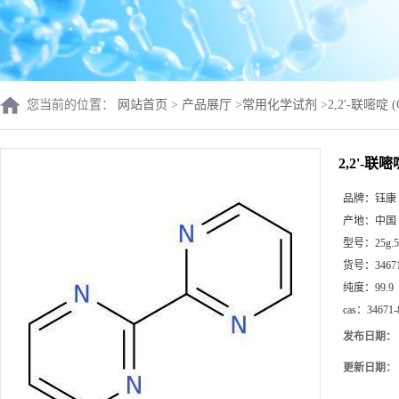
您当前的位置：
网站首页
>
产品展厅
>
常用化学试剂
>
2,2'-联嘧啶 (
2,2'-联嘧
品牌：
钰康
产地：
中国
型号：
25g.
货号：
3467
纯度：
99.9
cas：
34671-
发布日期：
更新日期：