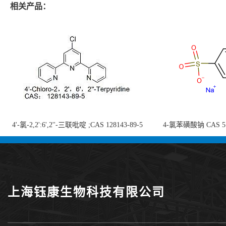
相关产品：
4'-氯-2,2':6',2''-三联吡啶 ;CAS 128143-89-5
4-氯苯磺酸钠 CAS 5138
;4'-Chloro-2,2':6',2''-terpyridine;4-
chlorobenzenesulf
氯-2,2',6',2''-四吡啶；4-氯-三联吡啶，高纯
供
度现货
上海钰康生物科技有限公司