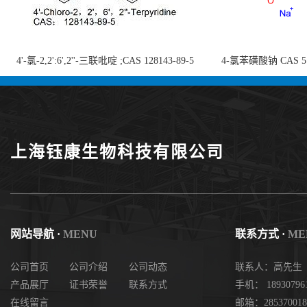
4'-氯-2,2':6',2''-三联吡啶 ;CAS 128143-89-5
4-氯苯磺酸钠 CAS 5138
;4'-Chloro-2,2':6',2''-terpyridine;4-
chlorobenzenesulf
氯-2,2',6',2''-四吡啶；4-氯-三联吡啶，高纯
供
度现货
上海钰康生物科技有限公司
网站导航 ·
MENU
联系方式 ·
ME
公司首页
公司介绍
公司动态
联系人：高先生
产品展厅
证书荣誉
联系方式
手机： 18930796
在线留言
邮箱：285370018