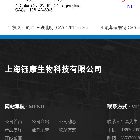
4'-氯-2,2':6',2''-三联吡啶 ;CAS 128143-89-5
4-氯苯磺酸钠 CAS 5138
;4'-Chloro-2,2':6',2''-terpyridine;4-
chlorobenzenesulf
氯-2,2',6',2''-四吡啶；4-氯-三联吡啶，高纯
供
度现货
上海钰康生物科技有限公司
网站导航 ·
MENU
联系方式 ·
ME
公司首页
公司介绍
公司动态
联系人：高先生
产品展厅
证书荣誉
联系方式
手机： 18930796
在线留言
邮箱：285370018