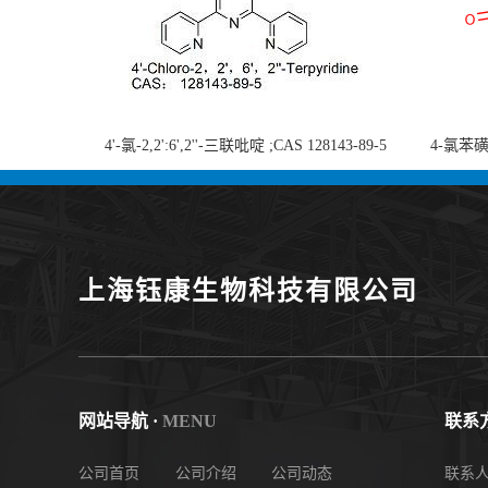
4'-氯-2,2':6',2''-三联吡啶 ;CAS 128143-89-5
4-氯苯磺酸
;4'-Chloro-2,2':6',2''-terpyridine;4-
chlorobe
氯-2,2',6',2''-四吡啶；4-氯-三联吡啶，高纯
度现货
上海钰康生物科技有限公司
网站导航 ·
MENU
联系方
公司首页
公司介绍
公司动态
联系