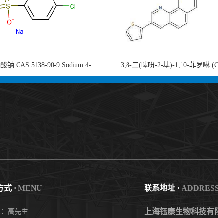
钠 CAS 5138-90-9 Sodium 4-
3,8-二(噻吩-2-基)-1,10-菲罗啉 (
nzenesulfonate 黄金产品 高纯度现货
753491-32-6)1,10-Phenanthroline, 3,8
供应
thienyl- 3,8-二噻吩-1,10-菲洛啉
式 ·
MENU
联系地址 ·
ADDRES
上海钰康生物科技有
人：高先生