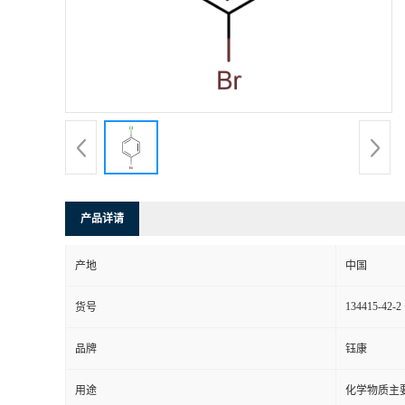
产品详请
产地
中国
134415-42-2
货号
品牌
钰康
用途
化学物质主