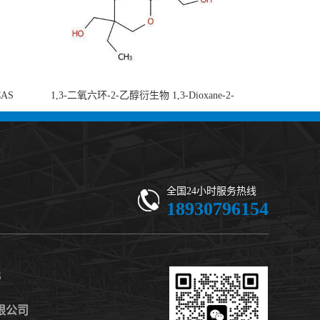
CAS
1,3-二氧六环-2-乙醇衍生物 1,3-Dioxane-2-
-di-2-
ethanol, 5-ethyl-5-(hydroxymethyl)-β,β-
 现货供应
dimethyl- (CAS 59802-10-7) 二噁烷甘醇 有
机合成中间体 - 高纯度现货
全国24小时服务热线
18930796154
S
限公司