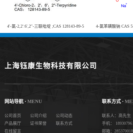
4'-氯-2,2':6',2''-三联吡啶 ;CAS 128143-89-5
4-氯苯磺酸钠 CAS 5138
;4'-Chloro-2,2':6',2''-terpyridine;4-
chlorobenzenesulf
氯-2,2',6',2''-四吡啶；4-氯-三联吡啶，高纯
供
度现货
上海钰康生物科技有限公司
网站导航 ·
MENU
联系方式 ·
ME
公司首页
公司介绍
公司动态
联系人：高先生
产品展厅
证书荣誉
联系方式
手机： 18930796
在线留言
邮箱：285370018