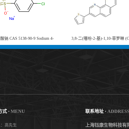
钠 CAS 5138-90-9 Sodium 4-
3,8-二(噻吩-2-基)-1,10-菲罗啉 (
nzenesulfonate 黄金产品 高纯度现货
753491-32-6)1,10-Phenanthroline, 3,8
供应
thienyl- 3,8-二噻吩-1,10-菲洛啉
式 ·
MENU
联系地址 ·
ADDRES
上海钰康生物科技有
人：高先生