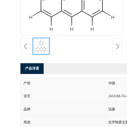
产品详请
产地
中国
2414168-76-
货号
品牌
钰康
用途
化学物质主