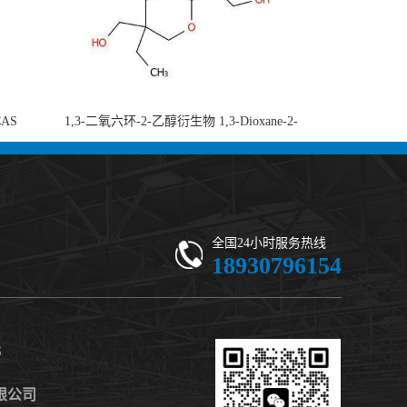
CAS
1,3-二氧六环-2-乙醇衍生物 1,3-Dioxane-2-
-di-2-
ethanol, 5-ethyl-5-(hydroxymethyl)-β,β-
 现货供应
dimethyl- (CAS 59802-10-7) 二噁烷甘醇 有
机合成中间体 - 高纯度现货
全国24小时服务热线
18930796154
S
限公司