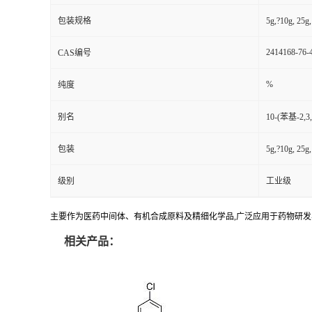
包装规格
5g,?10g, 25
2414168-76-
CAS编号
%
纯度
别名
10-(苯基-2,3,4
包装
5g,?10g, 25
级别
工业级
主要作为医药中间体、有机合成原料及精细化学品,广泛应用于药物研
相关产品：