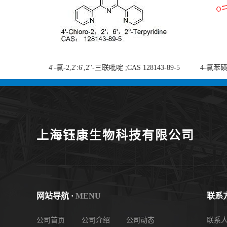
4'-氯-2,2':6',2''-三联吡啶 ;CAS 128143-89-5
4-氯苯磺酸
;4'-Chloro-2,2':6',2''-terpyridine;4-
chlorobe
氯-2,2',6',2''-四吡啶；4-氯-三联吡啶，高纯
度现货
上海钰康生物科技有限公司
网站导航 ·
MENU
联系方
公司首页
公司介绍
公司动态
联系