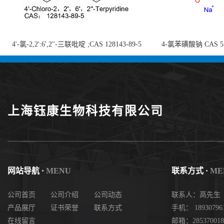
4'-氯-2,2':6',2''-三联吡啶 ;CAS 128143-89-5
4-氯苯磺酸钠 CAS 5138
;4'-Chloro-2,2':6',2''-terpyridine;4-
chlorobenzenesulf
氯-2,2',6',2''-四吡啶；4-氯-三联吡啶，高纯
供
度现货
上海钰康生物科技有限公司
网站导航 ·
MENU
联系方式 ·
ME
公司首页
公司介绍
公司动态
联系人：高先生
产品展厅
证书荣誉
联系方式
手机： 18930796
在线留言
邮箱：285370018