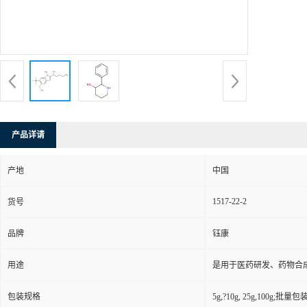
产品详请
产地
中国
1517-22-2
货号
品牌
钰康
用途
是用于医药研发、药物合
包装规格
5g,?10g, 25g,100g;批量包装(