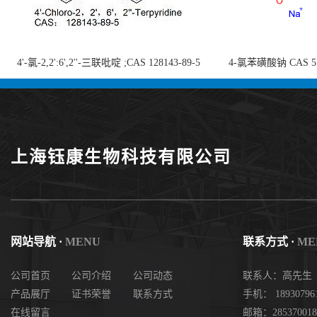
4'-氯-2,2':6',2''-三联吡啶 ;CAS 128143-89-5
4-氯苯磺酸钠 CAS 5138
;4'-Chloro-2,2':6',2''-terpyridine;4-
chlorobenzenesulf
氯-2,2',6',2''-四吡啶；4-氯-三联吡啶，高纯
供
度现货
上海钰康生物科技有限公司
网站导航 ·
MENU
联系方式 ·
ME
公司首页
公司介绍
公司动态
联系人：高先生
产品展厅
证书荣誉
联系方式
手机： 18930796
在线留言
邮箱：285370018