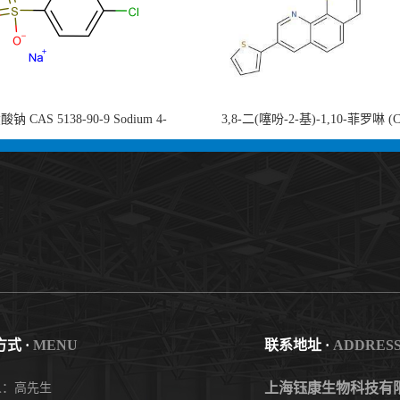
钠 CAS 5138-90-9 Sodium 4-
3,8-二(噻吩-2-基)-1,10-菲罗啉 (
nzenesulfonate 黄金产品 高纯度现货
753491-32-6)1,10-Phenanthroline, 3,8
供应
thienyl- 3,8-二噻吩-1,10-菲洛啉
式 ·
MENU
联系地址 ·
ADDRES
上海钰康生物科技有
人：高先生