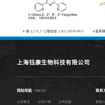
4'-氯-2,2':6',2''-三联吡啶 ;CAS 128143-89-5
4-氯苯磺酸
;4'-Chloro-2,2':6',2''-terpyridine;4-
chlorobe
氯-2,2',6',2''-四吡啶；4-氯-三联吡啶，高纯
度现货
上海钰康生物科技有限公司
网站导航 ·
MENU
联系方
公司首页
公司介绍
公司动态
联系