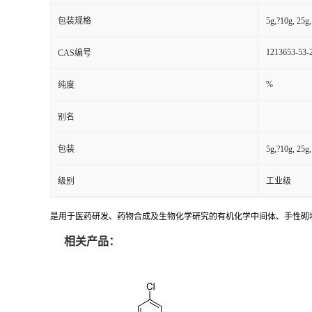
包装规格
5g,?10g, 25
1213653-53-
CAS编号
%
纯度
别名
包装
5g,?10g, 25
级别
工业级
是用于医药研发、药物合成及生物化学研究的有机化学中间体、手性砌
相关产品：