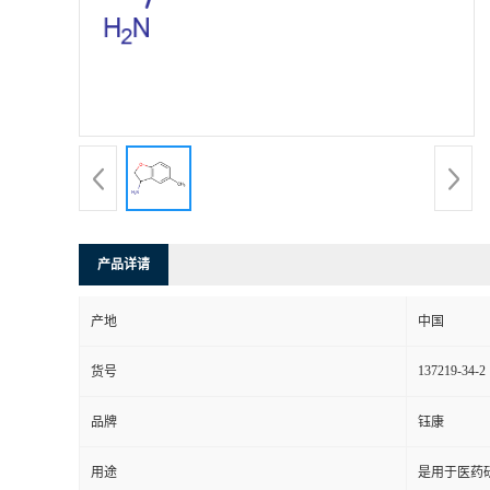
产品详请
产地
中国
137219-34-2
货号
品牌
钰康
用途
是用于医药