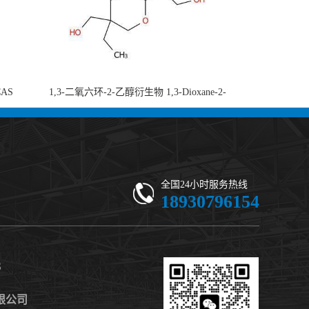
CAS
1,3-二氧六环-2-乙醇衍生物 1,3-Dioxane-2-
-di-2-
ethanol, 5-ethyl-5-(hydroxymethyl)-β,β-
 现货供应
dimethyl- (CAS 59802-10-7) 二噁烷甘醇 有
机合成中间体 - 高纯度现货
全国24小时服务热线
18930796154
S
限公司