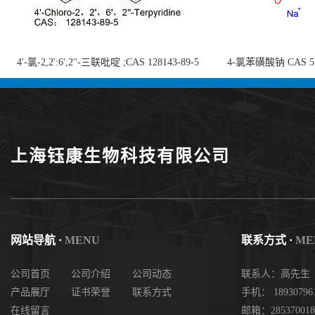
4'-氯-2,2':6',2''-三联吡啶 ;CAS 128143-89-5
4-氯苯磺酸钠 CAS 5138
;4'-Chloro-2,2':6',2''-terpyridine;4-
chlorobenzenesulf
氯-2,2',6',2''-四吡啶；4-氯-三联吡啶，高纯
供
度现货
上海钰康生物科技有限公司
网站导航 ·
MENU
联系方式 ·
ME
公司首页
公司介绍
公司动态
联系人：高先生
产品展厅
证书荣誉
联系方式
手机： 18930796
在线留言
邮箱：285370018