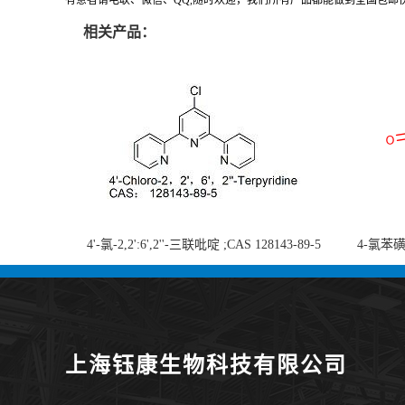
有意者请电联、微信、QQ,随时欢迎，我们所有产品都能做到全国包邮快
相关产品：
4'-氯-2,2':6',2''-三联吡啶 ;CAS 128143-89-5
4-氯苯磺酸
;4'-Chloro-2,2':6',2''-terpyridine;4-
chlorobe
氯-2,2',6',2''-四吡啶；4-氯-三联吡啶，高纯
度现货
上海钰康生物科技有限公司