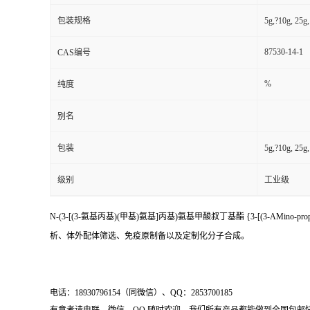
包装规格
5g,?10g, 25
87530-14-1
CAS编号
%
纯度
别名
包装
5g,?10g, 25
级别
工业级
N-(3-[(3-氨基丙基)(甲基)氨基]丙基)氨基甲酸叔丁基酯 {3-[(3-AMino-pro
析、体外配体筛选、免疫原制备以及定制化分子合成。
电话：18930796154（同微信）、QQ：2853700185