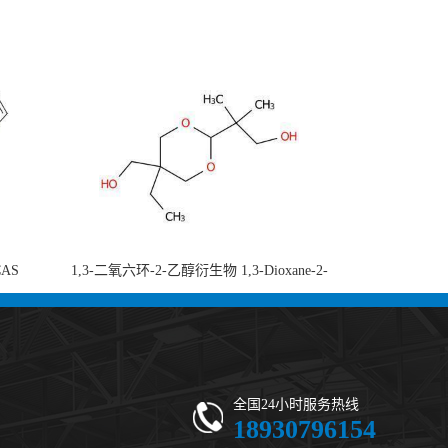
CAS
1,3-二氧六环-2-乙醇衍生物 1,3-Dioxane-2-
-di-2-
ethanol, 5-ethyl-5-(hydroxymethyl)-β,β-
 现货供应
dimethyl- (CAS 59802-10-7) 二噁烷甘醇 有
机合成中间体 - 高纯度现货
全国24小时服务热线
18930796154