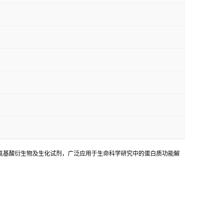
87530-14-1 主要作为多肽、氨基酸衍生物及生化试剂，广泛应用于生命科学研究中的蛋白质功能解