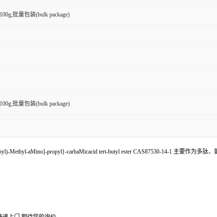
g,100g;批量包装(bulk package)
g,100g;批量包装(bulk package)
pyl)-Methyl-aMino]-propyl}-carbaMicacid tert-butyl ester CAS