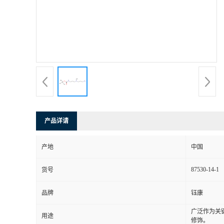
产品详请
产地
中国
87530-14-1
货号
品牌
钰康
广泛作为关
用途
修饰。