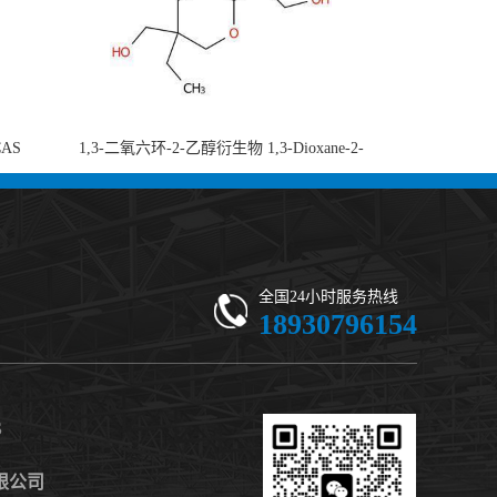
CAS
1,3-二氧六环-2-乙醇衍生物 1,3-Dioxane-2-
-di-2-
ethanol, 5-ethyl-5-(hydroxymethyl)-β,β-
 现货供应
dimethyl- (CAS 59802-10-7) 二噁烷甘醇 有
机合成中间体 - 高纯度现货
全国24小时服务热线
18930796154
S
限公司