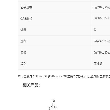
包装规格
5g,?10g, 25
866044-63-5
CAS编号
%
纯度
Glycine, N-[(
别名
包装
5g,?10g, 25
级别
工业级
索玛鲁肽片段 Fmoc-Glu(OtBu)-Gly-OH主要作为多肽、
相关产品：