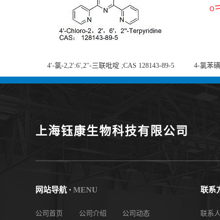
4'-氯-2,2':6',2''-三联吡啶 ;CAS 128143-89-5
4-氯苯磺酸
;4'-Chloro-2,2':6',2''-terpyridine;4-
chlorobe
氯-2,2',6',2''-四吡啶；4-氯-三联吡啶，高纯
度现货
上海钰康生物科技有限公司
网站导航 ·
MENU
联系方
公司首页
公司介绍
公司动态
联系