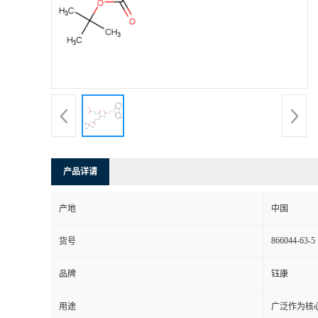
产品详请
产地
中国
866044-63-5
货号
品牌
钰康
用途
广泛作为核