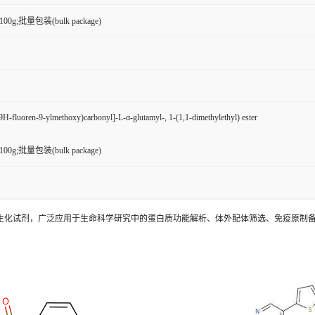
g,100g;批量包装(bulk package)
9H-fluoren-9-ylmethoxy)carbonyl]-L-α-glutamyl-, 1-(1,1-dimethylethyl) ester
g,100g;批量包装(bulk package)
氨基酸衍生物及生化试剂，广泛应用于生命科学研究中的蛋白质功能解析、体外配体筛选、免疫原