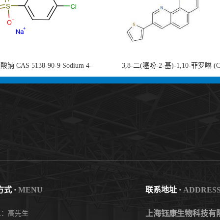
钠 CAS 5138-90-9 Sodium 4-
3,8-二(噻吩-2-基)-1,10-菲罗啉 (
nzenesulfonate 黄金产品 高纯度现货
753491-32-6)1,10-Phenanthroline, 3,8
供应
thienyl- 3,8-二噻吩-1,10-菲洛啉
式 ·
MENU
联系地址 ·
ADDRES
上海钰康生物科技有
人：高先生