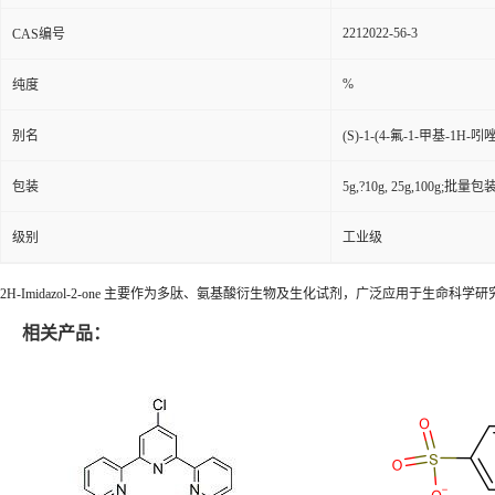
2212022-56-3
CAS编号
%
纯度
别名
(S)-1-(4-氟-1-甲基-1H-吲
包装
5g,?10g, 25g,100g;批量包装(
级别
工业级
2H-Imidazol-2-one 主要作为多肽、氨基酸衍生物及生化试剂，广泛应用于
相关产品：