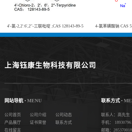
4'-氯-2,2':6',2''-三联吡啶 ;CAS 128143-89-5
4-氯苯磺酸钠 CAS 5138
;4'-Chloro-2,2':6',2''-terpyridine;4-
chlorobenzenesulf
氯-2,2',6',2''-四吡啶；4-氯-三联吡啶，高纯
供
度现货
上海钰康生物科技有限公司
网站导航 ·
MENU
联系方式 ·
ME
公司首页
公司介绍
公司动态
联系人：高先生
产品展厅
证书荣誉
联系方式
手机： 18930796
在线留言
邮箱：285370018