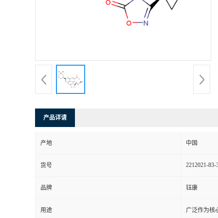
产品详请
产地
中国
2212021-83-
货号
品牌
钰康
用途
广泛作为核