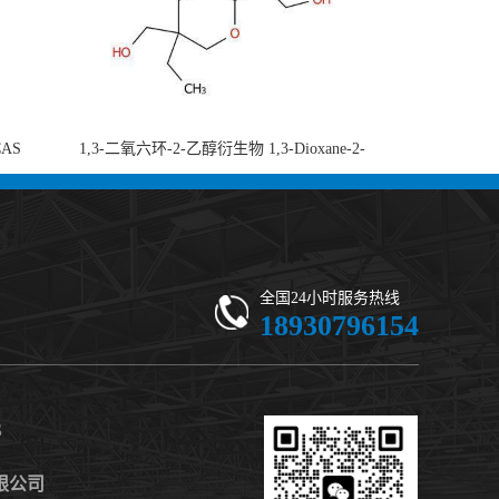
CAS
1,3-二氧六环-2-乙醇衍生物 1,3-Dioxane-2-
-di-2-
ethanol, 5-ethyl-5-(hydroxymethyl)-β,β-
 现货供应
dimethyl- (CAS 59802-10-7) 二噁烷甘醇 有
机合成中间体 - 高纯度现货
全国24小时服务热线
18930796154
S
限公司