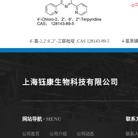
4'-氯-2,2':6',2''-三联吡啶 ;CAS 128143-89-5
4-氯苯磺酸
;4'-Chloro-2,2':6',2''-terpyridine;4-
chlorobe
氯-2,2',6',2''-四吡啶；4-氯-三联吡啶，高纯
度现货
上海钰康生物科技有限公司
网站导航 ·
MENU
联系方
公司首页
公司介绍
公司动态
联系