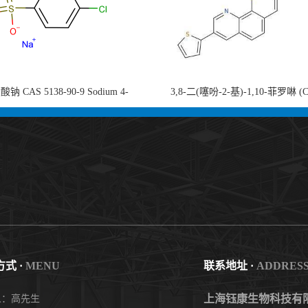
钠 CAS 5138-90-9 Sodium 4-
3,8-二(噻吩-2-基)-1,10-菲罗啉 (
nzenesulfonate 黄金产品 高纯度现货
753491-32-6)1,10-Phenanthroline, 3,8
供应
thienyl- 3,8-二噻吩-1,10-菲洛啉
式 ·
MENU
联系地址 ·
ADDRES
上海钰康生物科技有
人：高先生