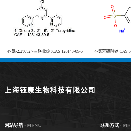
4'-氯-2,2':6',2''-三联吡啶 ;CAS 128143-89-5
4-氯苯磺酸钠 CAS 5138
;4'-Chloro-2,2':6',2''-terpyridine;4-
chlorobenzenesulf
氯-2,2',6',2''-四吡啶；4-氯-三联吡啶，高纯
供
度现货
上海钰康生物科技有限公司
网站导航 ·
MENU
联系方式 ·
ME