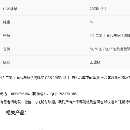
26956-43-4
CAS编号
%
纯度
别名
4,5-二氢-4-氧代呋喃[3,2]
包装
5g,?10g, 25g,157g;批量包装(
级别
工业级
4,5-二氢-4-氧代呋喃[3,2]吡啶 CAS 26956-43-4 有机合成中间体,用于合成含氟药
电话：18930796154（同微信）、QQ：2853700185
有意者请电联、微信、QQ,随时欢迎，我们所有产品都能做到全国包邮快递上门,期待
相关产品：