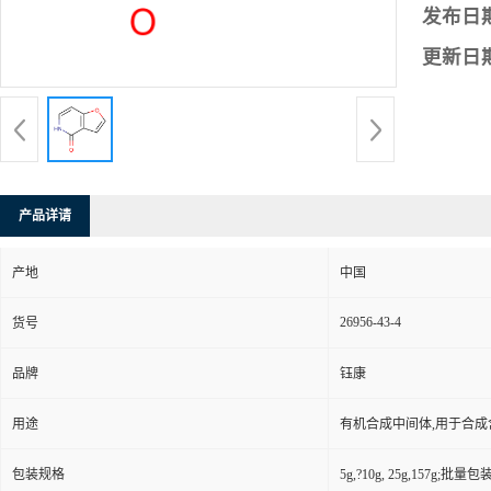
发布日
更新日
产品详请
产地
中国
26956-43-4
货号
品牌
钰康
用途
有机合成中间体,用于合
包装规格
5g,?10g, 25g,157g;批量包装(