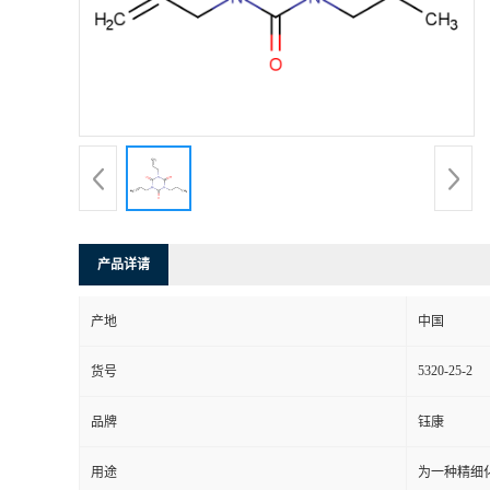
产品详请
产地
中国
5320-25-2
货号
品牌
钰康
用途
为一种精细