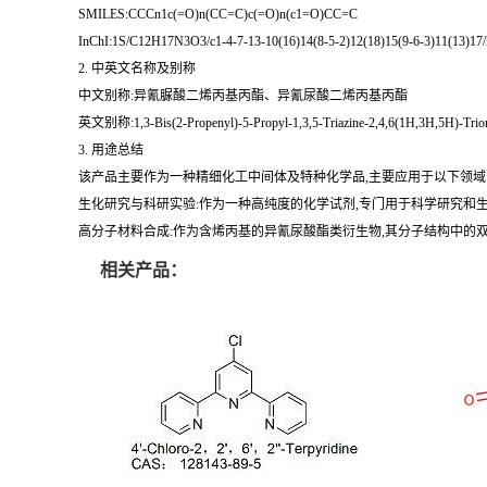
SMILES:CCCn1c(=O)n(CC=C)c(=O)n(c1=O)CC=C
InChI:1S/C12H17N3O3/c1-4-7-13-10(16)14(8-5-2)12(18)15(9-6-3)11(13)17
2. 中英文名称及别称
中文别称:异氰脲酸二烯丙基丙酯、异氰尿酸二烯丙基丙酯
英文别称:1,3-Bis(2-Propenyl)-5-Propyl-1,3,5-Triazine-2,4,6(1H,3H,5H)-Trione、1
3. 用途总结
该产品主要作为一种精细化工中间体及特种化学品,主要应用于以下领域
生化研究与科研实验:作为一种高纯度的化学试剂,专门用于科学研究和生
高分子材料合成:作为含烯丙基的异氰尿酸酯类衍生物,其分子结构中的
相关产品：