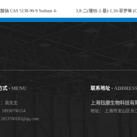
钠 CAS 5138-90-9 Sodium 4-
3,8-二(噻吩-2-基)-1,10-菲罗啉 (
nzenesulfonate 黄金产品 高纯度现货
753491-32-6)1,10-Phenanthroline, 3,8
供应
thienyl- 3,8-二噻吩-1,10-菲洛啉
式 ·
MENU
联系地址 ·
ADDRES
上海钰康生物科技有
人：高先生
18930796154
地址： 上海市宝山区长江
853700185@qq.com