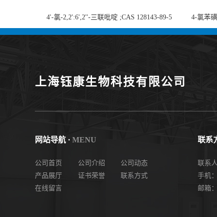
4'-氯-2,2':6',2''-三联吡啶 ;CAS 128143-89-5
4-氯苯磺酸
;4'-Chloro-2,2':6',2''-terpyridine;4-
chlorobe
氯-2,2',6',2''-四吡啶；4-氯-三联吡啶，高纯
度现货
上海钰康生物科技有限公司
网站导航 ·
MENU
联系方
公司首页
公司介绍
公司动态
联系
产品展厅
证书荣誉
联系方式
手机： 
在线留言
邮箱：2