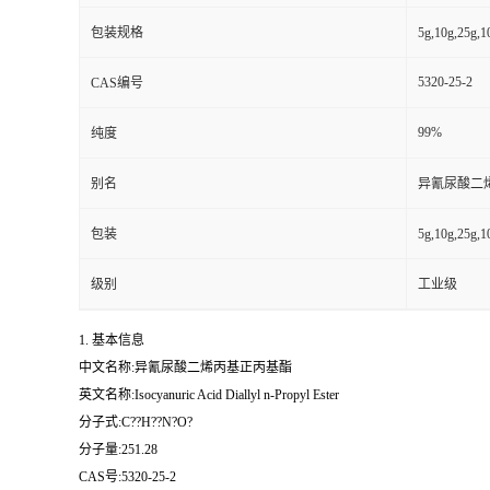
包装规格
5g,10g,25g,
5320-25-2
CAS编号
99%
纯度
别名
异氰尿酸二烯
包装
5g,10g,25g,
级别
工业级
1. 基本信息
中文名称:异氰尿酸二烯丙基正丙基酯
英文名称:Isocyanuric Acid Diallyl n-Propyl Ester
分子式:C??H??N?O?
分子量:251.28
CAS号:5320-25-2