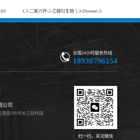
CAS
1,3-二氧六环-2-乙醇衍生物 1,3-Dioxane-2-
-di-2-
ethanol, 5-ethyl-5-(hydroxymethyl)-β,β-
 现货供应
dimethyl- (CAS 59802-10-7) 二噁烷甘醇 有
机合成中间体 - 高纯度现货
全国24小时服务热线
18930796154
S
限公司
南路180号长江软件园
扫一扫，关注微信