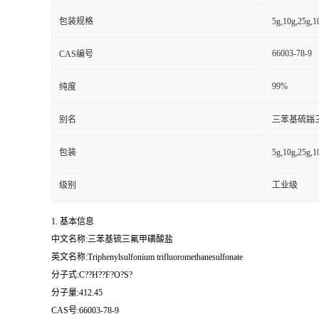
包装规格
5g,10g,25g,
66003-78-9
CAS编号
99%
纯度
别名
三苯基硫鎓
包装
5g,10g,25g,
级别
工业级
1. 基本信息
中文名称:三苯基锍三氟甲磺酸盐
英文名称:Triphenylsulfonium trifluoromethanesulfonate
分子式:C??H??F?O?S?
分子量:412.45
CAS号:66003-78-9