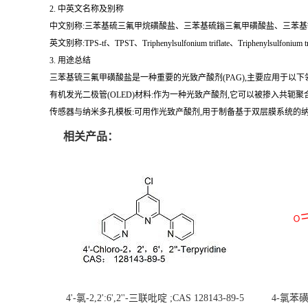
2. 中英文名称及别称
中文别称:三苯基硫三氟甲烷磺酸盐、三苯基硫鎓三氟甲磺酸盐、三苯基锍与三
英文别称:TPS-tf、TPST、Triphenylsulfonium triflate、Triphenylsulfonium trif
3. 用途总结
三苯基锍三氟甲磺酸盐是一种重要的光致产酸剂(PAG),主要应用于以下
有机发光二极管(OLED)材料:作为一种光致产酸剂,它可以被掺入共轭
传感器与纳米多孔模板:可用作光致产酸剂,用于制备基于双层膜系统的
相关产品：
4'-氯-2,2':6',2''-三联吡啶 ;CAS 128143-89-5
4-氯苯磺酸