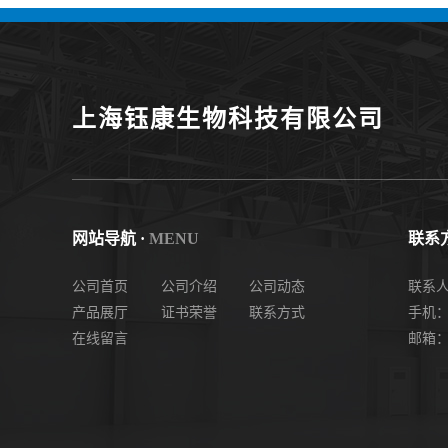
;4'-Chloro-2,2':6',2''-terpyridine;4-
chlorobe
氯-2,2',6',2''-四吡啶；4-氯-三联吡啶，高纯
度现货
上海钰康生物科技有限公司
网站导航 ·
MENU
联系方
公司首页
公司介绍
公司动态
联系
产品展厅
证书荣誉
联系方式
手机： 
在线留言
邮箱：2