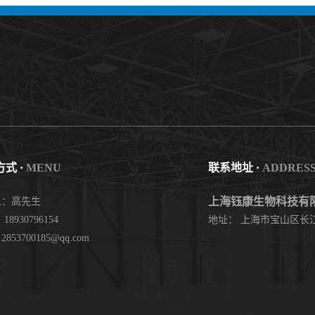
nzenesulfonate 黄金产品 高纯度现货
753491-32-6)1,10-Phenanthroline, 3,8
供应
thienyl- 3,8-二噻吩-1,10-菲洛啉
式 ·
MENU
联系地址 ·
ADDRES
上海钰康生物科技有
人：高先生
18930796154
地址： 上海市宝山区长江
853700185@qq.com