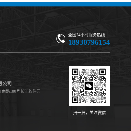
-di-2-
ethanol, 5-ethyl-5-(hydroxymethyl)-β,β-
 现货供应
dimethyl- (CAS 59802-10-7) 二噁烷甘醇 有
机合成中间体 - 高纯度现货
全国24小时服务热线
18930796154
S
限公司
南路180号长江软件园
扫一扫，关注微信