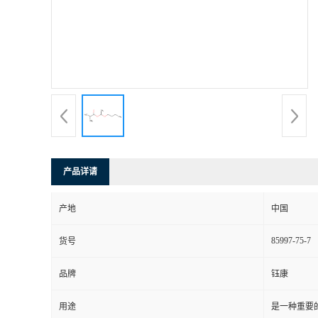
产品详请
产地
中国
85997-75-7
货号
品牌
钰康
用途
是一种重要