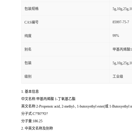
包装规格
5g,10g,25g,
85997-75-7
CAS编号
99%
纯度
别名
甲基丙烯酸1
包装
5g,10g,25g,
级别
工业级
1. 基本信息
中文名称:甲基丙烯酸 1-丁氧基乙酯
英文名称:2-Propenoic acid, 2-methyl-, 1-butoxyethyl ester(或 1-Butoxyethyl me
分子式:C??H??O?
分子量:186.25
2. 中英文名称及别称