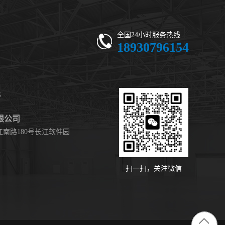
机合成中间体 - 高纯度现货
全国24小时服务热线
18930796154
S
限公司
南路180号长江软件园
扫一扫，关注微信