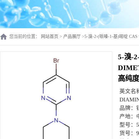
您当前的位置：
网站首页
>
产品展厅
>
5-溴-2-(哌嗪-1-基)嘧啶 CAS 
5-溴-2
DIME
高纯
英文名
DIAMI
品牌：
产地：
型号：
货号：
9