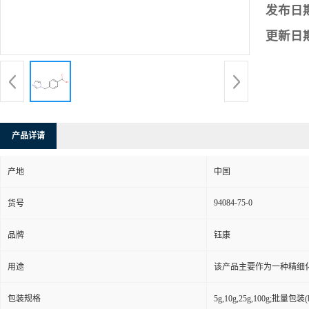
发布日
更新日
产品详请
产地
中国
94084-75-0
货号
品牌
钰康
用途
该产品主要作为一种精细
包装规格
5g,10g,25g,100g;批量包装(bu