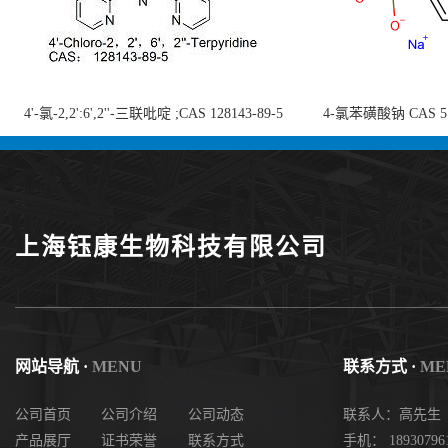
4'-氯-2,2':6',2''-三联吡啶 ;CAS 128143-89-5
4-氯苯磺酸钠 CAS 5138
;4'-Chloro-2,2':6',2''-terpyridine;4-
chlorobenzenesulf
氯-2,2',6',2''-四吡啶；4-氯-三联吡啶，高纯
供
度现货
上海钰康生物科技有限公司
网站导航 ·
MENU
联系方式 ·
ME
公司首页
公司介绍
公司动态
联系人：高先生
产品展厅
证书荣誉
联系方式
手机： 18930796