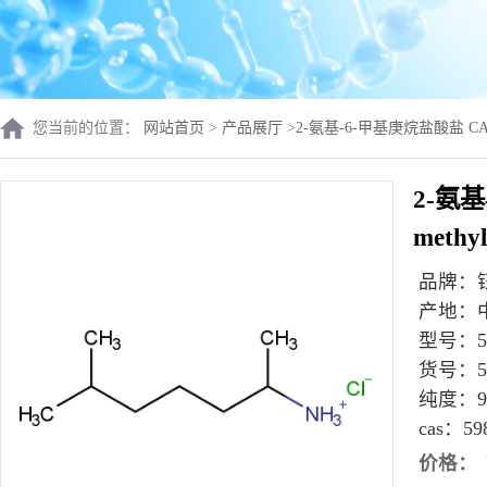
您当前的位置：
网站首页
>
产品展厅
>
2-氨基-6-甲基庚烷盐酸盐 CAS 59
2-氨基
meth
品牌：
产地：
型号：
货号：
5
纯度：
9
cas：
59
价格：