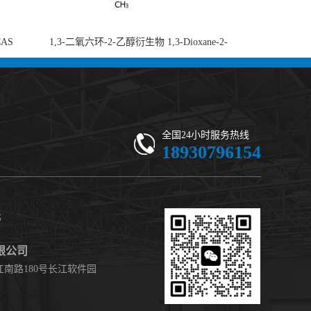
CAS
1,3-二氧六环-2-乙醇衍生物 1,3-Dioxane-2-
-di-2-
ethanol, 5-ethyl-5-(hydroxymethyl)-β,β-
 现货供应
dimethyl- (CAS 59802-10-7) 二噁烷甘醇 有
机合成中间体 - 高纯度现货
全国24小时服务热线
18930796154
S
限公司
南路180号长江软件园