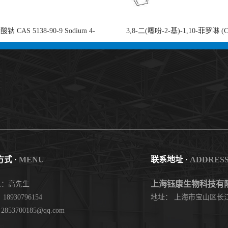
钠 CAS 5138-90-9 Sodium 4-
3,8-二(噻吩-2-基)-1,10-菲罗啉 (
nzenesulfonate 黄金产品 高纯度现货
753491-32-6)1,10-Phenanthroline, 3,8
供应
thienyl- 3,8-二噻吩-1,10-菲洛啉
式 ·
MENU
联系地址 ·
ADDRES
上海钰康生物科技有
人：高先生
18930796154
地址： 上海市宝山区长江
853700185@qq.com