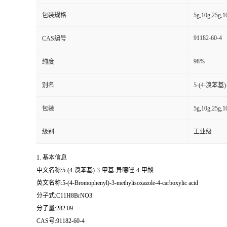
包装规格
5g,10g,25g,
91182-60-4
CAS编号
98%
纯度
别名
5-(4-溴苯基
包装
5g,10g,25g,
级别
工业级
1. 基本信息
中文名称:5-(4-溴苯基)-3-甲基-异噁唑-4-甲酸
英文名称:5-(4-Bromophenyl)-3-methylisoxazole-4-carboxylic acid
分子式:C11H8BrNO3
分子量:282.09
CAS号:91182-60-4