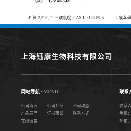
4'-氯-2,2':6',2''-三联吡啶 ;CAS 128143-89-5
4-氯苯磺酸
;4'-Chloro-2,2':6',2''-terpyridine;4-
chlorobe
氯-2,2',6',2''-四吡啶；4-氯-三联吡啶，高纯
度现货
上海钰康生物科技有限公司
网站导航 ·
MENU
联系方
公司首页
公司介绍
公司动态
联系
产品展厅
证书荣誉
联系方式
手机： 
在线留言
邮箱：2