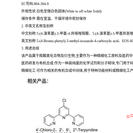
EC号码:804-364-9
外观性状:白色至微白色固体(White to off-white Solid)
储存条件:需在室温、干燥环境中密封保存
2. 中英文名称及别称
中文别称:5-(4-溴苯基)-3-甲基-4-异噁唑羧酸、5-(4-溴苯基)-3-甲基异恶唑-4
英文别称:5-(4-Bromo-phenyl)-3-methyl-isoxazole-4-carboxylic acid、EOS-6037
3. 用途总结
该产品属于羧酸类化合物及衍生物,主要作为一种精细化工原料及医药中
医药研发与有机合成:作为一种高纯度的化学试剂和分子砌块,专门用于
精细化工:可作为相关的有机合成中间体,用于特种功能材料或精细化工
相关产品：