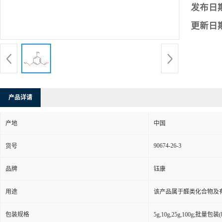
发布日
更新日
产品详请
产地
中国
90674-26-3
货号
品牌
钰康
用途
该产品属于醛类化合物及
包装规格
5g,10g,25g,100g;批量包装(bu