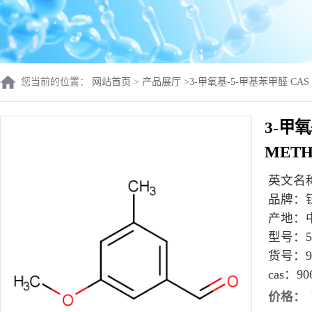
您当前的位置：
网站首页
>
产品展厅
>
3-甲氧基-5-甲基苯甲醛 CAS 
3-甲氧
MET
英文名
品牌：
产地：
型号：
货号：
9
cas：
90
价格：