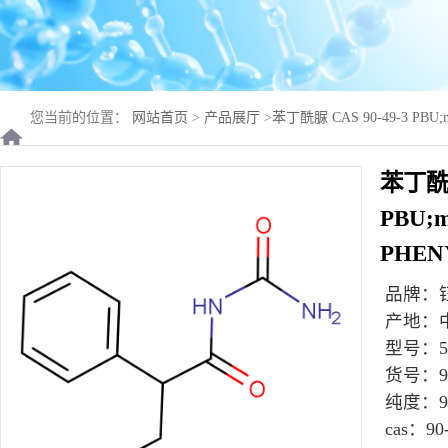
您当前的位置：
网站首页
>
产品展厅
>
苯丁酰脲 CAS 90-49-3 PBU;m
品 高纯度现货供应
苯丁酰脲
PBU;m
PHE
品牌：
产地：
型号：
货号：
9
纯度：
9
cas：
90