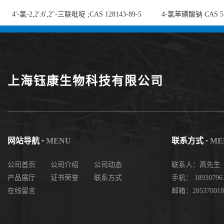
4'-氯-2,2':6',2''-三联吡啶 ;CAS 128143-89-5
4-氯苯磺酸钠 CAS 5138
;4'-Chloro-2,2':6',2''-terpyridine;4-
chlorobenzenesulf
氯-2,2',6',2''-四吡啶；4-氯-三联吡啶，高纯
供
度现货
上海钰康生物科技有限公司
网站导航 ·
MENU
联系方式 ·
ME
公司首页
公司介绍
公司动态
联系人：高先生
产品展厅
证书荣誉
联系方式
手机： 18930796
在线留言
邮箱：285370018