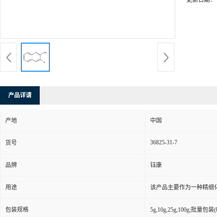
更新日期：
产品详请
产地
中国
36825-31-7
货号
品牌
钰康
用途
该产品主要作为一种精细
包装规格
5g,10g,25g,100g;批量包装(bu