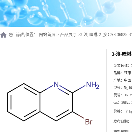
您当前的位置：
网站首页
>
产品展厅
>
3-溴-喹啉-2-胺 CAS 368
3-溴-喹啉
英文名称：
品牌：
钰康
产地：
中国
型号：
5g,1
货号：
3682
cas：
36825-
价格：
￥1/
发布日期：