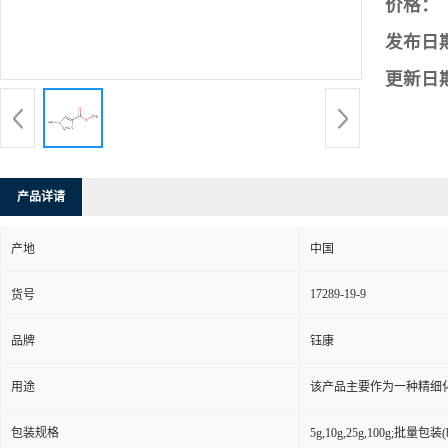
价格：
发布日
更新日
产品详请
产地
中国
17289-19-9
货号
品牌
钰康
用途
该产品主要作为一种精细
包装规格
5g,10g,25g,100g;批量包装(bu