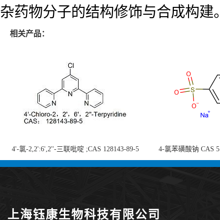
杂药物分子的结构修饰与合成构建
相关产品：
4'-氯-2,2':6',2''-三联吡啶 ;CAS 128143-89-5
4-氯苯磺酸钠 CAS 5138
;4'-Chloro-2,2':6',2''-terpyridine;4-
chlorobenzenesulf
氯-2,2',6',2''-四吡啶；4-氯-三联吡啶，高纯
供
度现货
上海钰康生物科技有限公司