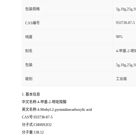
包装规格
5g,10g,25g,
933738-87-5
CAS编号
98%
纯度
别名
4-甲基-2-
包装
5g,10g,25g,
级别
工业级
1. 基本信息
中文名称:4-甲基-2-嘧啶羧酸
英文名称:4-Methyl-2-pyrimidinecarboxylic acid
CAS号:933738-87-5
分子式:C6H6N2O2
分子量:138.12