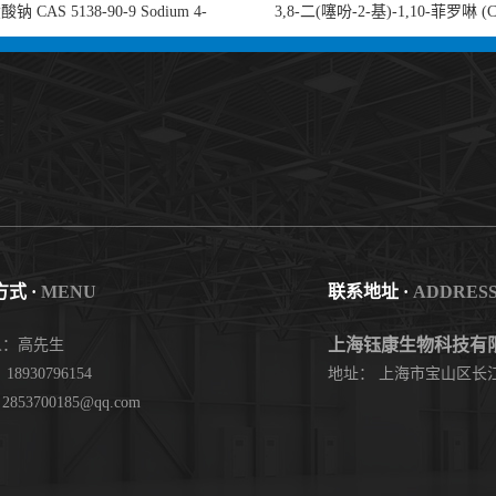
钠 CAS 5138-90-9 Sodium 4-
3,8-二(噻吩-2-基)-1,10-菲罗啉 (
nzenesulfonate 黄金产品 高纯度现货
753491-32-6)1,10-Phenanthroline, 3,8
供应
thienyl- 3,8-二噻吩-1,10-菲洛啉
式 ·
MENU
联系地址 ·
ADDRES
上海钰康生物科技有
人：高先生
18930796154
地址： 上海市宝山区长江
853700185@qq.com