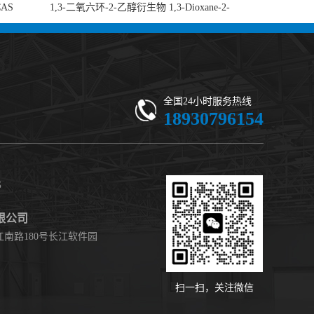
CAS
1,3-二氧六环-2-乙醇衍生物 1,3-Dioxane-2-
-di-2-
ethanol, 5-ethyl-5-(hydroxymethyl)-β,β-
 现货供应
dimethyl- (CAS 59802-10-7) 二噁烷甘醇 有
机合成中间体 - 高纯度现货
全国24小时服务热线
18930796154
S
限公司
南路180号长江软件园
扫一扫，关注微信