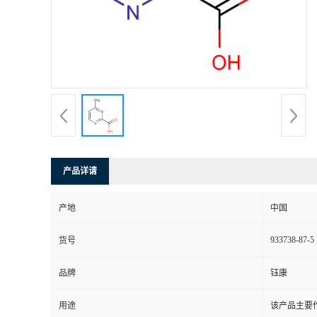
产品详请
产地
中国
933738-87-5
货号
品牌
钰康
用途
该产品主要