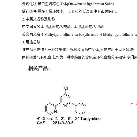
外观性状:米白至浅棕色固体(Off-white to light brown Solid)
储存条件:需在干燥环境中,于 2-8°C 的低温条件下密封保存。
2. 中英文名称及别称
中文同义名:4-甲基嘧啶-2-羧酸、4-甲基嘧啶-2-甲酸
英文同义名:4-Methylpyrimidine-2-carboxylic acid、4-Methyl-pyrimidine-2-carbo
3. 用途总结
该产品主要作为一种精细化工原料及医药中间体,主要应用于以下领域:
医药研发与有机合成:作为一种高纯度的含氮杂环化合物分子砌块,专门
相关产品：